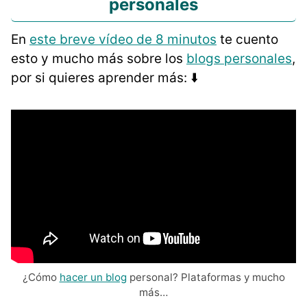
personales
En
este breve vídeo de 8 minutos
te cuento
esto y mucho más sobre los
blogs personales
,
por si quieres aprender más: ⬇️
¿Cómo
hacer un blog
personal? Plataformas y mucho
más…