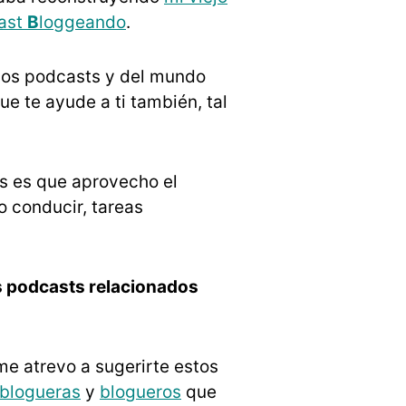
ast
B
loggeando
.
los podcasts y del mundo
e te ayude a ti también, tal
s es que aprovecho el
o conducir, tareas
 podcasts relacionados
e atrevo a sugerirte estos
blogueras
y
blogueros
que