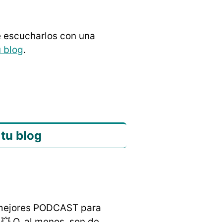
e escucharlos con una
u blog
.
tu blog
 mejores PODCAST para
💥 O, al menos, son de