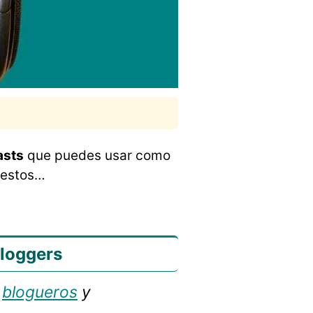
asts
que puedes usar como
 estos…
bloggers
a
blogueros
y